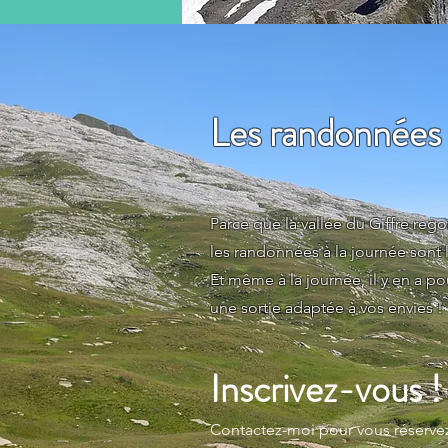
Les randonnées 
Parce que la vallée du Giffre rego
les randonnées à la journée sont 
Et même à la journée, il y en a po
une sortie adaptée à vos envies !
Inscrivez-vous !
Contactez-moi pour vous réservez