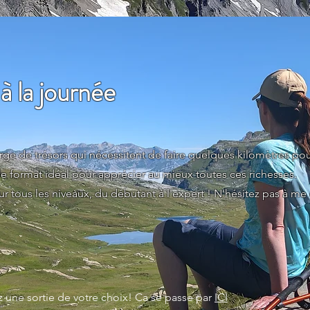
à la journée
rge de trésors qui nécessitent de faire quelques kilomètres pour
le format idéal pour apprécier au mieux toutes ces richesses.
ur tous les niveaux, du débutant à l'expert ! N'hésitez pas à me
 une sortie de votre choix! Ca se passe par
ICI