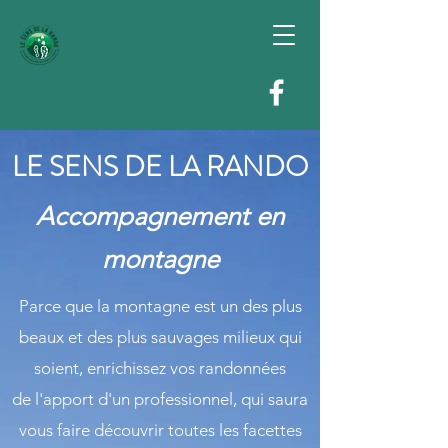
LE SENS DE LA RANDO
Accompagnement en
montagne
Parce que la montagne est un des plus
beaux et des plus sauvages milieux qui
soient, enrichissez vos randonnées
de l'apport d'un professionnel, qui saura
vous faire découvrir toutes les facettes