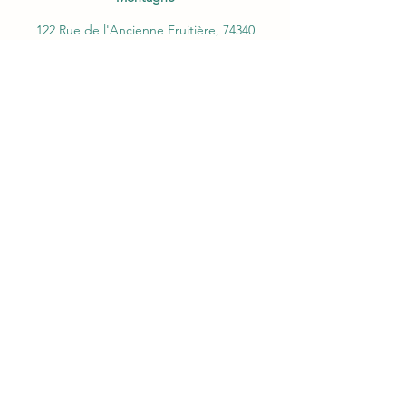
122 Rue de l'Ancienne Fruitière, 74340
Samoëns, France
lesensdelarando@gmail.com
0619529465