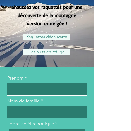
Chaussez vos raquettes pour une
découverte de la montagne
version enneigée !
Raquettes découverte
Les nuits en refuge
Prénom
Nom de famille
Adresse électronique